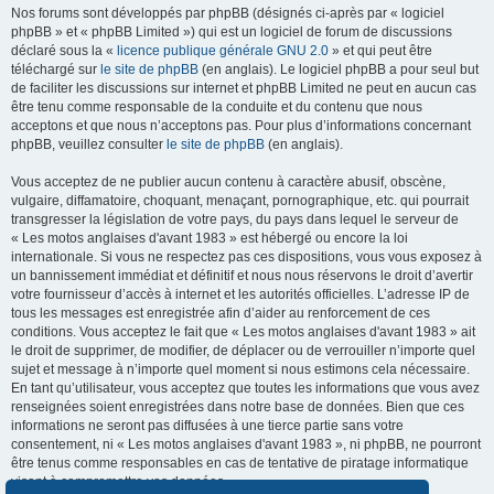
Nos forums sont développés par phpBB (désignés ci-après par « logiciel
phpBB » et « phpBB Limited ») qui est un logiciel de forum de discussions
déclaré sous la «
licence publique générale GNU 2.0
» et qui peut être
téléchargé sur
le site de phpBB
(en anglais). Le logiciel phpBB a pour seul but
de faciliter les discussions sur internet et phpBB Limited ne peut en aucun cas
être tenu comme responsable de la conduite et du contenu que nous
acceptons et que nous n’acceptons pas. Pour plus d’informations concernant
phpBB, veuillez consulter
le site de phpBB
(en anglais).
Vous acceptez de ne publier aucun contenu à caractère abusif, obscène,
vulgaire, diffamatoire, choquant, menaçant, pornographique, etc. qui pourrait
transgresser la législation de votre pays, du pays dans lequel le serveur de
« Les motos anglaises d'avant 1983 » est hébergé ou encore la loi
internationale. Si vous ne respectez pas ces dispositions, vous vous exposez à
un bannissement immédiat et définitif et nous nous réservons le droit d’avertir
votre fournisseur d’accès à internet et les autorités officielles. L’adresse IP de
tous les messages est enregistrée afin d’aider au renforcement de ces
conditions. Vous acceptez le fait que « Les motos anglaises d'avant 1983 » ait
le droit de supprimer, de modifier, de déplacer ou de verrouiller n’importe quel
sujet et message à n’importe quel moment si nous estimons cela nécessaire.
En tant qu’utilisateur, vous acceptez que toutes les informations que vous avez
renseignées soient enregistrées dans notre base de données. Bien que ces
informations ne seront pas diffusées à une tierce partie sans votre
consentement, ni « Les motos anglaises d'avant 1983 », ni phpBB, ne pourront
être tenus comme responsables en cas de tentative de piratage informatique
visant à compromettre vos données.