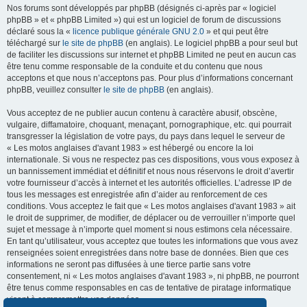
Nos forums sont développés par phpBB (désignés ci-après par « logiciel
phpBB » et « phpBB Limited ») qui est un logiciel de forum de discussions
déclaré sous la «
licence publique générale GNU 2.0
» et qui peut être
téléchargé sur
le site de phpBB
(en anglais). Le logiciel phpBB a pour seul but
de faciliter les discussions sur internet et phpBB Limited ne peut en aucun cas
être tenu comme responsable de la conduite et du contenu que nous
acceptons et que nous n’acceptons pas. Pour plus d’informations concernant
phpBB, veuillez consulter
le site de phpBB
(en anglais).
Vous acceptez de ne publier aucun contenu à caractère abusif, obscène,
vulgaire, diffamatoire, choquant, menaçant, pornographique, etc. qui pourrait
transgresser la législation de votre pays, du pays dans lequel le serveur de
« Les motos anglaises d'avant 1983 » est hébergé ou encore la loi
internationale. Si vous ne respectez pas ces dispositions, vous vous exposez à
un bannissement immédiat et définitif et nous nous réservons le droit d’avertir
votre fournisseur d’accès à internet et les autorités officielles. L’adresse IP de
tous les messages est enregistrée afin d’aider au renforcement de ces
conditions. Vous acceptez le fait que « Les motos anglaises d'avant 1983 » ait
le droit de supprimer, de modifier, de déplacer ou de verrouiller n’importe quel
sujet et message à n’importe quel moment si nous estimons cela nécessaire.
En tant qu’utilisateur, vous acceptez que toutes les informations que vous avez
renseignées soient enregistrées dans notre base de données. Bien que ces
informations ne seront pas diffusées à une tierce partie sans votre
consentement, ni « Les motos anglaises d'avant 1983 », ni phpBB, ne pourront
être tenus comme responsables en cas de tentative de piratage informatique
visant à compromettre vos données.