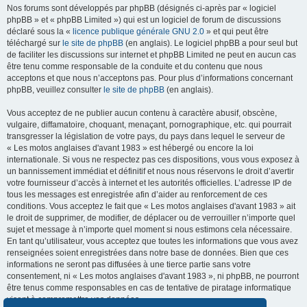
Nos forums sont développés par phpBB (désignés ci-après par « logiciel
phpBB » et « phpBB Limited ») qui est un logiciel de forum de discussions
déclaré sous la «
licence publique générale GNU 2.0
» et qui peut être
téléchargé sur
le site de phpBB
(en anglais). Le logiciel phpBB a pour seul but
de faciliter les discussions sur internet et phpBB Limited ne peut en aucun cas
être tenu comme responsable de la conduite et du contenu que nous
acceptons et que nous n’acceptons pas. Pour plus d’informations concernant
phpBB, veuillez consulter
le site de phpBB
(en anglais).
Vous acceptez de ne publier aucun contenu à caractère abusif, obscène,
vulgaire, diffamatoire, choquant, menaçant, pornographique, etc. qui pourrait
transgresser la législation de votre pays, du pays dans lequel le serveur de
« Les motos anglaises d'avant 1983 » est hébergé ou encore la loi
internationale. Si vous ne respectez pas ces dispositions, vous vous exposez à
un bannissement immédiat et définitif et nous nous réservons le droit d’avertir
votre fournisseur d’accès à internet et les autorités officielles. L’adresse IP de
tous les messages est enregistrée afin d’aider au renforcement de ces
conditions. Vous acceptez le fait que « Les motos anglaises d'avant 1983 » ait
le droit de supprimer, de modifier, de déplacer ou de verrouiller n’importe quel
sujet et message à n’importe quel moment si nous estimons cela nécessaire.
En tant qu’utilisateur, vous acceptez que toutes les informations que vous avez
renseignées soient enregistrées dans notre base de données. Bien que ces
informations ne seront pas diffusées à une tierce partie sans votre
consentement, ni « Les motos anglaises d'avant 1983 », ni phpBB, ne pourront
être tenus comme responsables en cas de tentative de piratage informatique
visant à compromettre vos données.