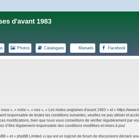
ses d'avant 1983
ns
Photos
Catalogues
Manuels
Facebook
 nous », « notre », « nos », « Les motos anglaises d'avant 1983 » et « https://ww
ent responsable de toutes les conditions suivantes, veuillez ne pas utiliser et ac
es modifications, bien que nous vous conseillons de vérifier régulièrement par vou
tez d’être légalement responsable des conditions modifiées et mises à jour.
B » et « phpBB Limited ») qui est un logiciel de forum de discussions déclaré sou