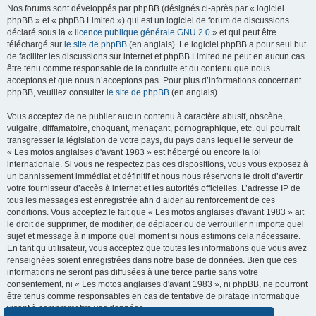
Nos forums sont développés par phpBB (désignés ci-après par « logiciel
phpBB » et « phpBB Limited ») qui est un logiciel de forum de discussions
déclaré sous la «
licence publique générale GNU 2.0
» et qui peut être
téléchargé sur
le site de phpBB
(en anglais). Le logiciel phpBB a pour seul but
de faciliter les discussions sur internet et phpBB Limited ne peut en aucun cas
être tenu comme responsable de la conduite et du contenu que nous
acceptons et que nous n’acceptons pas. Pour plus d’informations concernant
phpBB, veuillez consulter
le site de phpBB
(en anglais).
Vous acceptez de ne publier aucun contenu à caractère abusif, obscène,
vulgaire, diffamatoire, choquant, menaçant, pornographique, etc. qui pourrait
transgresser la législation de votre pays, du pays dans lequel le serveur de
« Les motos anglaises d'avant 1983 » est hébergé ou encore la loi
internationale. Si vous ne respectez pas ces dispositions, vous vous exposez à
un bannissement immédiat et définitif et nous nous réservons le droit d’avertir
votre fournisseur d’accès à internet et les autorités officielles. L’adresse IP de
tous les messages est enregistrée afin d’aider au renforcement de ces
conditions. Vous acceptez le fait que « Les motos anglaises d'avant 1983 » ait
le droit de supprimer, de modifier, de déplacer ou de verrouiller n’importe quel
sujet et message à n’importe quel moment si nous estimons cela nécessaire.
En tant qu’utilisateur, vous acceptez que toutes les informations que vous avez
renseignées soient enregistrées dans notre base de données. Bien que ces
informations ne seront pas diffusées à une tierce partie sans votre
consentement, ni « Les motos anglaises d'avant 1983 », ni phpBB, ne pourront
être tenus comme responsables en cas de tentative de piratage informatique
visant à compromettre vos données.