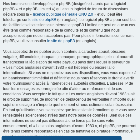
Nos forums sont développés par phpBB (désignés ci-après par « logiciel
phpBB » et « phpBB Limited ») qui est un logiciel de forum de discussions
déclaré sous la «
licence publique générale GNU 2.0
» et qui peut être
téléchargé sur
le site de phpBB
(en anglais). Le logiciel phpBB a pour seul but
de faciliter les discussions sur internet et phpBB Limited ne peut en aucun cas
être tenu comme responsable de la conduite et du contenu que nous
acceptons et que nous n’acceptons pas. Pour plus d’informations concernant
phpBB, veuillez consulter
le site de phpBB
(en anglais).
Vous acceptez de ne publier aucun contenu à caractère abusif, obscène,
vulgaire, diffamatoire, choquant, menaçant, pornographique, etc. qui pourrait
transgresser la législation de votre pays, du pays dans lequel le serveur de
« Les motos anglaises d'avant 1983 » est hébergé ou encore la loi
internationale. Si vous ne respectez pas ces dispositions, vous vous exposez à
un bannissement immédiat et définitif et nous nous réservons le droit d’avertir
votre fournisseur d’accès à internet et les autorités officielles. L’adresse IP de
tous les messages est enregistrée afin d’aider au renforcement de ces
conditions. Vous acceptez le fait que « Les motos anglaises d'avant 1983 » ait
le droit de supprimer, de modifier, de déplacer ou de verrouiller n’importe quel
sujet et message à n’importe quel moment si nous estimons cela nécessaire.
En tant qu’utilisateur, vous acceptez que toutes les informations que vous avez
renseignées soient enregistrées dans notre base de données. Bien que ces
informations ne seront pas diffusées à une tierce partie sans votre
consentement, ni « Les motos anglaises d'avant 1983 », ni phpBB, ne pourront
être tenus comme responsables en cas de tentative de piratage informatique
visant à compromettre vos données.