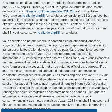
Nos forums sont développés par phpBB (désignés ci-après par « logiciel
phpBB » et « phpBB Limited ») qui est un logiciel de forum de discussions
déclaré sous la «
licence publique générale GNU 2.0
» et qui peut être
téléchargé sur
le site de phpBB
(en anglais). Le logiciel phpBB a pour seul but
de faciliter les discussions sur internet et phpBB Limited ne peut en aucun cas
être tenu comme responsable de la conduite et du contenu que nous
acceptons et que nous n’acceptons pas. Pour plus d’informations concernant
phpBB, veuillez consulter
le site de phpBB
(en anglais).
Vous acceptez de ne publier aucun contenu à caractère abusif, obscène,
vulgaire, diffamatoire, choquant, menaçant, pornographique, etc. qui pourrait
transgresser la législation de votre pays, du pays dans lequel le serveur de
« Les motos anglaises d'avant 1983 » est hébergé ou encore la loi
internationale. Si vous ne respectez pas ces dispositions, vous vous exposez à
un bannissement immédiat et définitif et nous nous réservons le droit d’avertir
votre fournisseur d’accès à internet et les autorités officielles. L’adresse IP de
tous les messages est enregistrée afin d’aider au renforcement de ces
conditions. Vous acceptez le fait que « Les motos anglaises d'avant 1983 » ait
le droit de supprimer, de modifier, de déplacer ou de verrouiller n’importe quel
sujet et message à n’importe quel moment si nous estimons cela nécessaire.
En tant qu’utilisateur, vous acceptez que toutes les informations que vous avez
renseignées soient enregistrées dans notre base de données. Bien que ces
informations ne seront pas diffusées à une tierce partie sans votre
consentement, ni « Les motos anglaises d'avant 1983 », ni phpBB, ne pourront
être tenus comme responsables en cas de tentative de piratage informatique
visant à compromettre vos données.