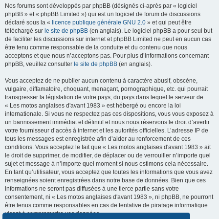
Nos forums sont développés par phpBB (désignés ci-après par « logiciel
phpBB » et « phpBB Limited ») qui est un logiciel de forum de discussions
déclaré sous la «
licence publique générale GNU 2.0
» et qui peut être
téléchargé sur
le site de phpBB
(en anglais). Le logiciel phpBB a pour seul but
de faciliter les discussions sur internet et phpBB Limited ne peut en aucun cas
être tenu comme responsable de la conduite et du contenu que nous
acceptons et que nous n’acceptons pas. Pour plus d’informations concernant
phpBB, veuillez consulter
le site de phpBB
(en anglais).
Vous acceptez de ne publier aucun contenu à caractère abusif, obscène,
vulgaire, diffamatoire, choquant, menaçant, pornographique, etc. qui pourrait
transgresser la législation de votre pays, du pays dans lequel le serveur de
« Les motos anglaises d'avant 1983 » est hébergé ou encore la loi
internationale. Si vous ne respectez pas ces dispositions, vous vous exposez à
un bannissement immédiat et définitif et nous nous réservons le droit d’avertir
votre fournisseur d’accès à internet et les autorités officielles. L’adresse IP de
tous les messages est enregistrée afin d’aider au renforcement de ces
conditions. Vous acceptez le fait que « Les motos anglaises d'avant 1983 » ait
le droit de supprimer, de modifier, de déplacer ou de verrouiller n’importe quel
sujet et message à n’importe quel moment si nous estimons cela nécessaire.
En tant qu’utilisateur, vous acceptez que toutes les informations que vous avez
renseignées soient enregistrées dans notre base de données. Bien que ces
informations ne seront pas diffusées à une tierce partie sans votre
consentement, ni « Les motos anglaises d'avant 1983 », ni phpBB, ne pourront
être tenus comme responsables en cas de tentative de piratage informatique
visant à compromettre vos données.