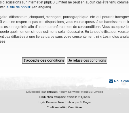
r les discussions sur internet et phpBB Limited ne peut en aucun cas être tenu co
lter
le site de phpBB
(en anglais).
ire, diffamatoire, choquant, menaçant, pornographique, etc. qui pourrait transgres
Si vous ne respectez pas ces dispositions, vous vous exposez à un bannissement immé
ages est enregistrée afin d’aider au renforcement de ces conditions. Vous acceptez le
importe quel moment si nous estimons cela nécessaire. En tant qu’utilisateur, vous
nt pas diffusées à une tierce partie sans votre consentement, ni « Les motos angl
ées.
Nous con
Développé par
phpBB
® Forum Software © phpBB Limited
Traduction française officielle
©
Qiaeru
Style
Prosilver New Edition
par ©
Origin
Confidentialité
|
Conditions