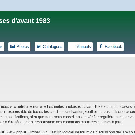
ses d'avant 1983
ns
Photos
Catalogues
Manuels
Facebook
 nous », « notre », « nos », « Les motos anglaises d'avant 1983 » et « https://ww
ent responsable de toutes les conditions suivantes, veuillez ne pas utiliser et ac
es modifications, bien que nous vous conseillons de vérifier régulièrement par vou
tez d’être légalement responsable des conditions modifiées et mises à jour.
B » et « phpBB Limited ») qui est un logiciel de forum de discussions déclaré sou