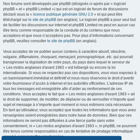
Nos forums sont développés par phpBB (désignés ci-après par « logiciel
phpBB » et « phpBB Limited ») qui est un logiciel de forum de discussions
déclaré sous la «
licence publique générale GNU 2.0
» et qui peut être
téléchargé sur
le site de phpBB
(en anglais). Le logiciel phpBB a pour seul but
de faciliter les discussions sur internet et phpBB Limited ne peut en aucun cas
être tenu comme responsable de la conduite et du contenu que nous
acceptons et que nous n’acceptons pas. Pour plus d’informations concernant
phpBB, veuillez consulter
le site de phpBB
(en anglais).
Vous acceptez de ne publier aucun contenu à caractère abusif, obscène,
vulgaire, diffamatoire, choquant, menaçant, pornographique, etc. qui pourrait
transgresser la législation de votre pays, du pays dans lequel le serveur de
« Les motos anglaises d'avant 1983 » est hébergé ou encore la loi
internationale. Si vous ne respectez pas ces dispositions, vous vous exposez à
un bannissement immédiat et définitif et nous nous réservons le droit d’avertir
votre fournisseur d’accès à internet et les autorités officielles. L’adresse IP de
tous les messages est enregistrée afin d’aider au renforcement de ces
conditions. Vous acceptez le fait que « Les motos anglaises d'avant 1983 » ait
le droit de supprimer, de modifier, de déplacer ou de verrouiller n’importe quel
sujet et message à n’importe quel moment si nous estimons cela nécessaire.
En tant qu’utilisateur, vous acceptez que toutes les informations que vous avez
renseignées soient enregistrées dans notre base de données. Bien que ces
informations ne seront pas diffusées à une tierce partie sans votre
consentement, ni « Les motos anglaises d'avant 1983 », ni phpBB, ne pourront
être tenus comme responsables en cas de tentative de piratage informatique
visant à compromettre vos données.