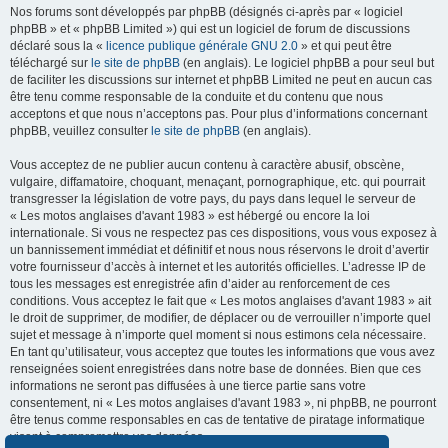
Nos forums sont développés par phpBB (désignés ci-après par « logiciel
phpBB » et « phpBB Limited ») qui est un logiciel de forum de discussions
déclaré sous la «
licence publique générale GNU 2.0
» et qui peut être
téléchargé sur
le site de phpBB
(en anglais). Le logiciel phpBB a pour seul but
de faciliter les discussions sur internet et phpBB Limited ne peut en aucun cas
être tenu comme responsable de la conduite et du contenu que nous
acceptons et que nous n’acceptons pas. Pour plus d’informations concernant
phpBB, veuillez consulter
le site de phpBB
(en anglais).
Vous acceptez de ne publier aucun contenu à caractère abusif, obscène,
vulgaire, diffamatoire, choquant, menaçant, pornographique, etc. qui pourrait
transgresser la législation de votre pays, du pays dans lequel le serveur de
« Les motos anglaises d'avant 1983 » est hébergé ou encore la loi
internationale. Si vous ne respectez pas ces dispositions, vous vous exposez à
un bannissement immédiat et définitif et nous nous réservons le droit d’avertir
votre fournisseur d’accès à internet et les autorités officielles. L’adresse IP de
tous les messages est enregistrée afin d’aider au renforcement de ces
conditions. Vous acceptez le fait que « Les motos anglaises d'avant 1983 » ait
le droit de supprimer, de modifier, de déplacer ou de verrouiller n’importe quel
sujet et message à n’importe quel moment si nous estimons cela nécessaire.
En tant qu’utilisateur, vous acceptez que toutes les informations que vous avez
renseignées soient enregistrées dans notre base de données. Bien que ces
informations ne seront pas diffusées à une tierce partie sans votre
consentement, ni « Les motos anglaises d'avant 1983 », ni phpBB, ne pourront
être tenus comme responsables en cas de tentative de piratage informatique
visant à compromettre vos données.