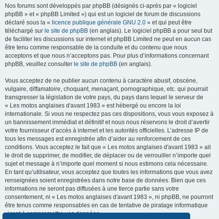
Nos forums sont développés par phpBB (désignés ci-après par « logiciel
phpBB » et « phpBB Limited ») qui est un logiciel de forum de discussions
déclaré sous la «
licence publique générale GNU 2.0
» et qui peut être
téléchargé sur
le site de phpBB
(en anglais). Le logiciel phpBB a pour seul but
de faciliter les discussions sur internet et phpBB Limited ne peut en aucun cas
être tenu comme responsable de la conduite et du contenu que nous
acceptons et que nous n’acceptons pas. Pour plus d’informations concernant
phpBB, veuillez consulter
le site de phpBB
(en anglais).
Vous acceptez de ne publier aucun contenu à caractère abusif, obscène,
vulgaire, diffamatoire, choquant, menaçant, pornographique, etc. qui pourrait
transgresser la législation de votre pays, du pays dans lequel le serveur de
« Les motos anglaises d'avant 1983 » est hébergé ou encore la loi
internationale. Si vous ne respectez pas ces dispositions, vous vous exposez à
un bannissement immédiat et définitif et nous nous réservons le droit d’avertir
votre fournisseur d’accès à internet et les autorités officielles. L’adresse IP de
tous les messages est enregistrée afin d’aider au renforcement de ces
conditions. Vous acceptez le fait que « Les motos anglaises d'avant 1983 » ait
le droit de supprimer, de modifier, de déplacer ou de verrouiller n’importe quel
sujet et message à n’importe quel moment si nous estimons cela nécessaire.
En tant qu’utilisateur, vous acceptez que toutes les informations que vous avez
renseignées soient enregistrées dans notre base de données. Bien que ces
informations ne seront pas diffusées à une tierce partie sans votre
consentement, ni « Les motos anglaises d'avant 1983 », ni phpBB, ne pourront
être tenus comme responsables en cas de tentative de piratage informatique
visant à compromettre vos données.