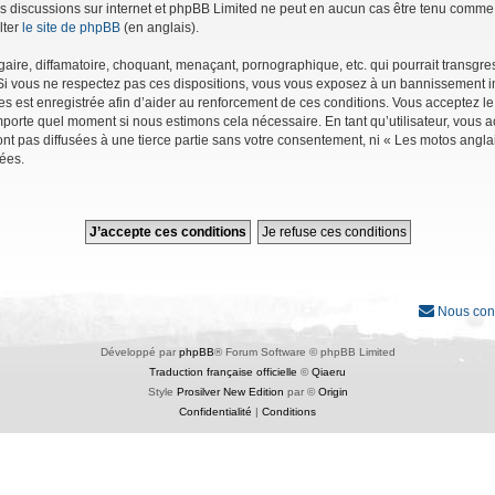
r les discussions sur internet et phpBB Limited ne peut en aucun cas être tenu co
lter
le site de phpBB
(en anglais).
ire, diffamatoire, choquant, menaçant, pornographique, etc. qui pourrait transgres
Si vous ne respectez pas ces dispositions, vous vous exposez à un bannissement immé
ages est enregistrée afin d’aider au renforcement de ces conditions. Vous acceptez le
importe quel moment si nous estimons cela nécessaire. En tant qu’utilisateur, vous
nt pas diffusées à une tierce partie sans votre consentement, ni « Les motos angl
ées.
Nous con
Développé par
phpBB
® Forum Software © phpBB Limited
Traduction française officielle
©
Qiaeru
Style
Prosilver New Edition
par ©
Origin
Confidentialité
|
Conditions