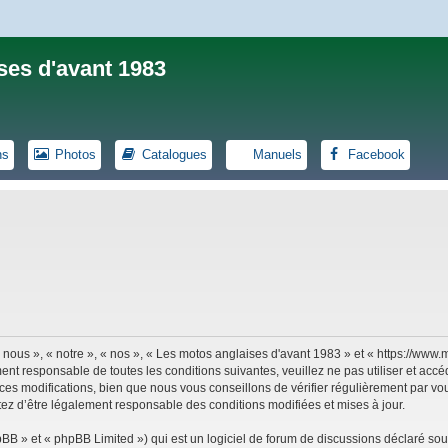
ses d'avant 1983
ns
Photos
Catalogues
Manuels
Facebook
 nous », « notre », « nos », « Les motos anglaises d'avant 1983 » et « https://ww
ent responsable de toutes les conditions suivantes, veuillez ne pas utiliser et ac
es modifications, bien que nous vous conseillons de vérifier régulièrement par vou
tez d’être légalement responsable des conditions modifiées et mises à jour.
B » et « phpBB Limited ») qui est un logiciel de forum de discussions déclaré sou