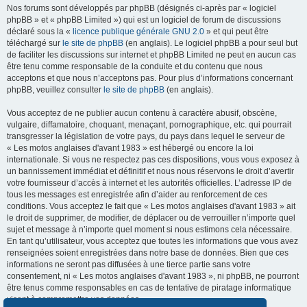
Nos forums sont développés par phpBB (désignés ci-après par « logiciel
phpBB » et « phpBB Limited ») qui est un logiciel de forum de discussions
déclaré sous la «
licence publique générale GNU 2.0
» et qui peut être
téléchargé sur
le site de phpBB
(en anglais). Le logiciel phpBB a pour seul but
de faciliter les discussions sur internet et phpBB Limited ne peut en aucun cas
être tenu comme responsable de la conduite et du contenu que nous
acceptons et que nous n’acceptons pas. Pour plus d’informations concernant
phpBB, veuillez consulter
le site de phpBB
(en anglais).
Vous acceptez de ne publier aucun contenu à caractère abusif, obscène,
vulgaire, diffamatoire, choquant, menaçant, pornographique, etc. qui pourrait
transgresser la législation de votre pays, du pays dans lequel le serveur de
« Les motos anglaises d'avant 1983 » est hébergé ou encore la loi
internationale. Si vous ne respectez pas ces dispositions, vous vous exposez à
un bannissement immédiat et définitif et nous nous réservons le droit d’avertir
votre fournisseur d’accès à internet et les autorités officielles. L’adresse IP de
tous les messages est enregistrée afin d’aider au renforcement de ces
conditions. Vous acceptez le fait que « Les motos anglaises d'avant 1983 » ait
le droit de supprimer, de modifier, de déplacer ou de verrouiller n’importe quel
sujet et message à n’importe quel moment si nous estimons cela nécessaire.
En tant qu’utilisateur, vous acceptez que toutes les informations que vous avez
renseignées soient enregistrées dans notre base de données. Bien que ces
informations ne seront pas diffusées à une tierce partie sans votre
consentement, ni « Les motos anglaises d'avant 1983 », ni phpBB, ne pourront
être tenus comme responsables en cas de tentative de piratage informatique
visant à compromettre vos données.