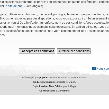
r les discussions sur internet et phpBB Limited ne peut en aucun cas être tenu co
lter
le site de phpBB
(en anglais).
ire, diffamatoire, choquant, menaçant, pornographique, etc. qui pourrait transgres
Si vous ne respectez pas ces dispositions, vous vous exposez à un bannissement immé
ages est enregistrée afin d’aider au renforcement de ces conditions. Vous acceptez le
importe quel moment si nous estimons cela nécessaire. En tant qu’utilisateur, vous
nt pas diffusées à une tierce partie sans votre consentement, ni « Les motos angl
ées.
Nous con
Développé par
phpBB
® Forum Software © phpBB Limited
Traduction française officielle
©
Qiaeru
Style
Prosilver New Edition
par ©
Origin
Confidentialité
|
Conditions