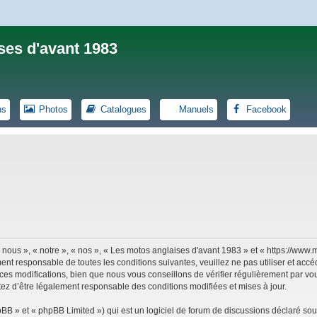
ses d'avant 1983
ns
Photos
Catalogues
Manuels
Facebook
 nous », « notre », « nos », « Les motos anglaises d'avant 1983 » et « https://ww
ent responsable de toutes les conditions suivantes, veuillez ne pas utiliser et ac
es modifications, bien que nous vous conseillons de vérifier régulièrement par vou
tez d’être légalement responsable des conditions modifiées et mises à jour.
B » et « phpBB Limited ») qui est un logiciel de forum de discussions déclaré sou