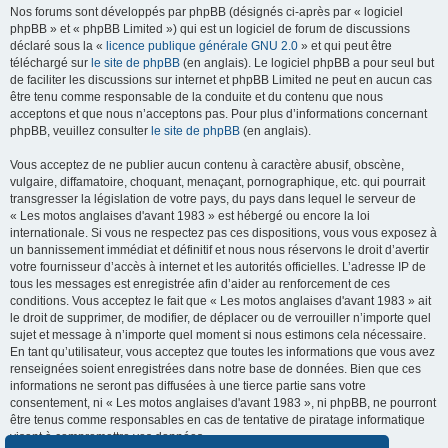
Nos forums sont développés par phpBB (désignés ci-après par « logiciel
phpBB » et « phpBB Limited ») qui est un logiciel de forum de discussions
déclaré sous la «
licence publique générale GNU 2.0
» et qui peut être
téléchargé sur
le site de phpBB
(en anglais). Le logiciel phpBB a pour seul but
de faciliter les discussions sur internet et phpBB Limited ne peut en aucun cas
être tenu comme responsable de la conduite et du contenu que nous
acceptons et que nous n’acceptons pas. Pour plus d’informations concernant
phpBB, veuillez consulter
le site de phpBB
(en anglais).
Vous acceptez de ne publier aucun contenu à caractère abusif, obscène,
vulgaire, diffamatoire, choquant, menaçant, pornographique, etc. qui pourrait
transgresser la législation de votre pays, du pays dans lequel le serveur de
« Les motos anglaises d'avant 1983 » est hébergé ou encore la loi
internationale. Si vous ne respectez pas ces dispositions, vous vous exposez à
un bannissement immédiat et définitif et nous nous réservons le droit d’avertir
votre fournisseur d’accès à internet et les autorités officielles. L’adresse IP de
tous les messages est enregistrée afin d’aider au renforcement de ces
conditions. Vous acceptez le fait que « Les motos anglaises d'avant 1983 » ait
le droit de supprimer, de modifier, de déplacer ou de verrouiller n’importe quel
sujet et message à n’importe quel moment si nous estimons cela nécessaire.
En tant qu’utilisateur, vous acceptez que toutes les informations que vous avez
renseignées soient enregistrées dans notre base de données. Bien que ces
informations ne seront pas diffusées à une tierce partie sans votre
consentement, ni « Les motos anglaises d'avant 1983 », ni phpBB, ne pourront
être tenus comme responsables en cas de tentative de piratage informatique
visant à compromettre vos données.