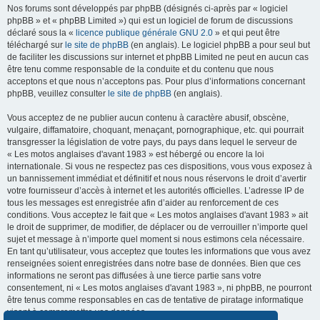
Nos forums sont développés par phpBB (désignés ci-après par « logiciel
phpBB » et « phpBB Limited ») qui est un logiciel de forum de discussions
déclaré sous la «
licence publique générale GNU 2.0
» et qui peut être
téléchargé sur
le site de phpBB
(en anglais). Le logiciel phpBB a pour seul but
de faciliter les discussions sur internet et phpBB Limited ne peut en aucun cas
être tenu comme responsable de la conduite et du contenu que nous
acceptons et que nous n’acceptons pas. Pour plus d’informations concernant
phpBB, veuillez consulter
le site de phpBB
(en anglais).
Vous acceptez de ne publier aucun contenu à caractère abusif, obscène,
vulgaire, diffamatoire, choquant, menaçant, pornographique, etc. qui pourrait
transgresser la législation de votre pays, du pays dans lequel le serveur de
« Les motos anglaises d'avant 1983 » est hébergé ou encore la loi
internationale. Si vous ne respectez pas ces dispositions, vous vous exposez à
un bannissement immédiat et définitif et nous nous réservons le droit d’avertir
votre fournisseur d’accès à internet et les autorités officielles. L’adresse IP de
tous les messages est enregistrée afin d’aider au renforcement de ces
conditions. Vous acceptez le fait que « Les motos anglaises d'avant 1983 » ait
le droit de supprimer, de modifier, de déplacer ou de verrouiller n’importe quel
sujet et message à n’importe quel moment si nous estimons cela nécessaire.
En tant qu’utilisateur, vous acceptez que toutes les informations que vous avez
renseignées soient enregistrées dans notre base de données. Bien que ces
informations ne seront pas diffusées à une tierce partie sans votre
consentement, ni « Les motos anglaises d'avant 1983 », ni phpBB, ne pourront
être tenus comme responsables en cas de tentative de piratage informatique
visant à compromettre vos données.