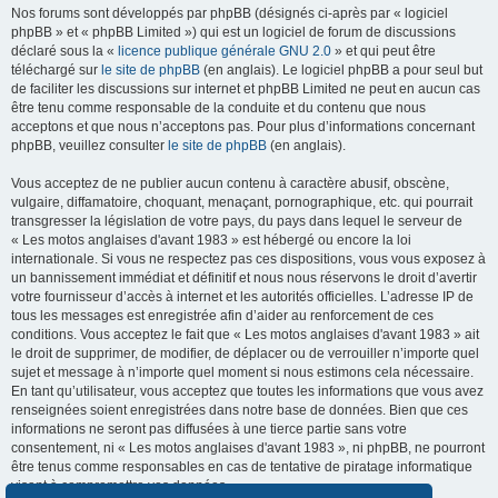
Nos forums sont développés par phpBB (désignés ci-après par « logiciel
phpBB » et « phpBB Limited ») qui est un logiciel de forum de discussions
déclaré sous la «
licence publique générale GNU 2.0
» et qui peut être
téléchargé sur
le site de phpBB
(en anglais). Le logiciel phpBB a pour seul but
de faciliter les discussions sur internet et phpBB Limited ne peut en aucun cas
être tenu comme responsable de la conduite et du contenu que nous
acceptons et que nous n’acceptons pas. Pour plus d’informations concernant
phpBB, veuillez consulter
le site de phpBB
(en anglais).
Vous acceptez de ne publier aucun contenu à caractère abusif, obscène,
vulgaire, diffamatoire, choquant, menaçant, pornographique, etc. qui pourrait
transgresser la législation de votre pays, du pays dans lequel le serveur de
« Les motos anglaises d'avant 1983 » est hébergé ou encore la loi
internationale. Si vous ne respectez pas ces dispositions, vous vous exposez à
un bannissement immédiat et définitif et nous nous réservons le droit d’avertir
votre fournisseur d’accès à internet et les autorités officielles. L’adresse IP de
tous les messages est enregistrée afin d’aider au renforcement de ces
conditions. Vous acceptez le fait que « Les motos anglaises d'avant 1983 » ait
le droit de supprimer, de modifier, de déplacer ou de verrouiller n’importe quel
sujet et message à n’importe quel moment si nous estimons cela nécessaire.
En tant qu’utilisateur, vous acceptez que toutes les informations que vous avez
renseignées soient enregistrées dans notre base de données. Bien que ces
informations ne seront pas diffusées à une tierce partie sans votre
consentement, ni « Les motos anglaises d'avant 1983 », ni phpBB, ne pourront
être tenus comme responsables en cas de tentative de piratage informatique
visant à compromettre vos données.