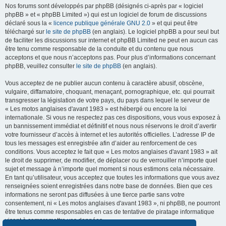
Nos forums sont développés par phpBB (désignés ci-après par « logiciel
phpBB » et « phpBB Limited ») qui est un logiciel de forum de discussions
déclaré sous la «
licence publique générale GNU 2.0
» et qui peut être
téléchargé sur
le site de phpBB
(en anglais). Le logiciel phpBB a pour seul but
de faciliter les discussions sur internet et phpBB Limited ne peut en aucun cas
être tenu comme responsable de la conduite et du contenu que nous
acceptons et que nous n’acceptons pas. Pour plus d’informations concernant
phpBB, veuillez consulter
le site de phpBB
(en anglais).
Vous acceptez de ne publier aucun contenu à caractère abusif, obscène,
vulgaire, diffamatoire, choquant, menaçant, pornographique, etc. qui pourrait
transgresser la législation de votre pays, du pays dans lequel le serveur de
« Les motos anglaises d'avant 1983 » est hébergé ou encore la loi
internationale. Si vous ne respectez pas ces dispositions, vous vous exposez à
un bannissement immédiat et définitif et nous nous réservons le droit d’avertir
votre fournisseur d’accès à internet et les autorités officielles. L’adresse IP de
tous les messages est enregistrée afin d’aider au renforcement de ces
conditions. Vous acceptez le fait que « Les motos anglaises d'avant 1983 » ait
le droit de supprimer, de modifier, de déplacer ou de verrouiller n’importe quel
sujet et message à n’importe quel moment si nous estimons cela nécessaire.
En tant qu’utilisateur, vous acceptez que toutes les informations que vous avez
renseignées soient enregistrées dans notre base de données. Bien que ces
informations ne seront pas diffusées à une tierce partie sans votre
consentement, ni « Les motos anglaises d'avant 1983 », ni phpBB, ne pourront
être tenus comme responsables en cas de tentative de piratage informatique
visant à compromettre vos données.