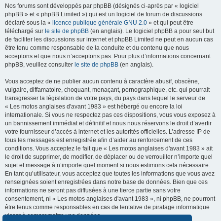
Nos forums sont développés par phpBB (désignés ci-après par « logiciel
phpBB » et « phpBB Limited ») qui est un logiciel de forum de discussions
déclaré sous la «
licence publique générale GNU 2.0
» et qui peut être
téléchargé sur
le site de phpBB
(en anglais). Le logiciel phpBB a pour seul but
de faciliter les discussions sur internet et phpBB Limited ne peut en aucun cas
être tenu comme responsable de la conduite et du contenu que nous
acceptons et que nous n’acceptons pas. Pour plus d’informations concernant
phpBB, veuillez consulter
le site de phpBB
(en anglais).
Vous acceptez de ne publier aucun contenu à caractère abusif, obscène,
vulgaire, diffamatoire, choquant, menaçant, pornographique, etc. qui pourrait
transgresser la législation de votre pays, du pays dans lequel le serveur de
« Les motos anglaises d'avant 1983 » est hébergé ou encore la loi
internationale. Si vous ne respectez pas ces dispositions, vous vous exposez à
un bannissement immédiat et définitif et nous nous réservons le droit d’avertir
votre fournisseur d’accès à internet et les autorités officielles. L’adresse IP de
tous les messages est enregistrée afin d’aider au renforcement de ces
conditions. Vous acceptez le fait que « Les motos anglaises d'avant 1983 » ait
le droit de supprimer, de modifier, de déplacer ou de verrouiller n’importe quel
sujet et message à n’importe quel moment si nous estimons cela nécessaire.
En tant qu’utilisateur, vous acceptez que toutes les informations que vous avez
renseignées soient enregistrées dans notre base de données. Bien que ces
informations ne seront pas diffusées à une tierce partie sans votre
consentement, ni « Les motos anglaises d'avant 1983 », ni phpBB, ne pourront
être tenus comme responsables en cas de tentative de piratage informatique
visant à compromettre vos données.