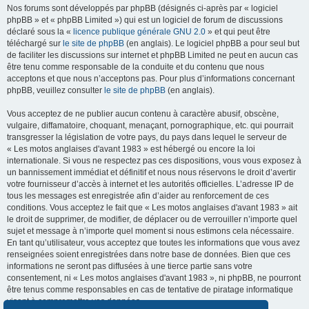
Nos forums sont développés par phpBB (désignés ci-après par « logiciel
phpBB » et « phpBB Limited ») qui est un logiciel de forum de discussions
déclaré sous la «
licence publique générale GNU 2.0
» et qui peut être
téléchargé sur
le site de phpBB
(en anglais). Le logiciel phpBB a pour seul but
de faciliter les discussions sur internet et phpBB Limited ne peut en aucun cas
être tenu comme responsable de la conduite et du contenu que nous
acceptons et que nous n’acceptons pas. Pour plus d’informations concernant
phpBB, veuillez consulter
le site de phpBB
(en anglais).
Vous acceptez de ne publier aucun contenu à caractère abusif, obscène,
vulgaire, diffamatoire, choquant, menaçant, pornographique, etc. qui pourrait
transgresser la législation de votre pays, du pays dans lequel le serveur de
« Les motos anglaises d'avant 1983 » est hébergé ou encore la loi
internationale. Si vous ne respectez pas ces dispositions, vous vous exposez à
un bannissement immédiat et définitif et nous nous réservons le droit d’avertir
votre fournisseur d’accès à internet et les autorités officielles. L’adresse IP de
tous les messages est enregistrée afin d’aider au renforcement de ces
conditions. Vous acceptez le fait que « Les motos anglaises d'avant 1983 » ait
le droit de supprimer, de modifier, de déplacer ou de verrouiller n’importe quel
sujet et message à n’importe quel moment si nous estimons cela nécessaire.
En tant qu’utilisateur, vous acceptez que toutes les informations que vous avez
renseignées soient enregistrées dans notre base de données. Bien que ces
informations ne seront pas diffusées à une tierce partie sans votre
consentement, ni « Les motos anglaises d'avant 1983 », ni phpBB, ne pourront
être tenus comme responsables en cas de tentative de piratage informatique
visant à compromettre vos données.