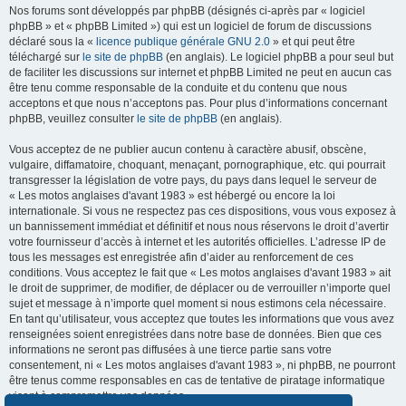
Nos forums sont développés par phpBB (désignés ci-après par « logiciel
phpBB » et « phpBB Limited ») qui est un logiciel de forum de discussions
déclaré sous la «
licence publique générale GNU 2.0
» et qui peut être
téléchargé sur
le site de phpBB
(en anglais). Le logiciel phpBB a pour seul but
de faciliter les discussions sur internet et phpBB Limited ne peut en aucun cas
être tenu comme responsable de la conduite et du contenu que nous
acceptons et que nous n’acceptons pas. Pour plus d’informations concernant
phpBB, veuillez consulter
le site de phpBB
(en anglais).
Vous acceptez de ne publier aucun contenu à caractère abusif, obscène,
vulgaire, diffamatoire, choquant, menaçant, pornographique, etc. qui pourrait
transgresser la législation de votre pays, du pays dans lequel le serveur de
« Les motos anglaises d'avant 1983 » est hébergé ou encore la loi
internationale. Si vous ne respectez pas ces dispositions, vous vous exposez à
un bannissement immédiat et définitif et nous nous réservons le droit d’avertir
votre fournisseur d’accès à internet et les autorités officielles. L’adresse IP de
tous les messages est enregistrée afin d’aider au renforcement de ces
conditions. Vous acceptez le fait que « Les motos anglaises d'avant 1983 » ait
le droit de supprimer, de modifier, de déplacer ou de verrouiller n’importe quel
sujet et message à n’importe quel moment si nous estimons cela nécessaire.
En tant qu’utilisateur, vous acceptez que toutes les informations que vous avez
renseignées soient enregistrées dans notre base de données. Bien que ces
informations ne seront pas diffusées à une tierce partie sans votre
consentement, ni « Les motos anglaises d'avant 1983 », ni phpBB, ne pourront
être tenus comme responsables en cas de tentative de piratage informatique
visant à compromettre vos données.