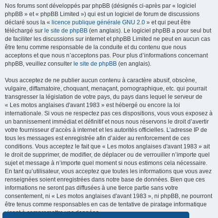
Nos forums sont développés par phpBB (désignés ci-après par « logiciel
phpBB » et « phpBB Limited ») qui est un logiciel de forum de discussions
déclaré sous la «
licence publique générale GNU 2.0
» et qui peut être
téléchargé sur
le site de phpBB
(en anglais). Le logiciel phpBB a pour seul but
de faciliter les discussions sur internet et phpBB Limited ne peut en aucun cas
être tenu comme responsable de la conduite et du contenu que nous
acceptons et que nous n’acceptons pas. Pour plus d’informations concernant
phpBB, veuillez consulter
le site de phpBB
(en anglais).
Vous acceptez de ne publier aucun contenu à caractère abusif, obscène,
vulgaire, diffamatoire, choquant, menaçant, pornographique, etc. qui pourrait
transgresser la législation de votre pays, du pays dans lequel le serveur de
« Les motos anglaises d'avant 1983 » est hébergé ou encore la loi
internationale. Si vous ne respectez pas ces dispositions, vous vous exposez à
un bannissement immédiat et définitif et nous nous réservons le droit d’avertir
votre fournisseur d’accès à internet et les autorités officielles. L’adresse IP de
tous les messages est enregistrée afin d’aider au renforcement de ces
conditions. Vous acceptez le fait que « Les motos anglaises d'avant 1983 » ait
le droit de supprimer, de modifier, de déplacer ou de verrouiller n’importe quel
sujet et message à n’importe quel moment si nous estimons cela nécessaire.
En tant qu’utilisateur, vous acceptez que toutes les informations que vous avez
renseignées soient enregistrées dans notre base de données. Bien que ces
informations ne seront pas diffusées à une tierce partie sans votre
consentement, ni « Les motos anglaises d'avant 1983 », ni phpBB, ne pourront
être tenus comme responsables en cas de tentative de piratage informatique
visant à compromettre vos données.