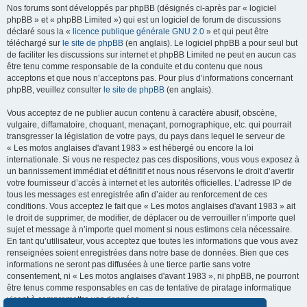
Nos forums sont développés par phpBB (désignés ci-après par « logiciel
phpBB » et « phpBB Limited ») qui est un logiciel de forum de discussions
déclaré sous la «
licence publique générale GNU 2.0
» et qui peut être
téléchargé sur
le site de phpBB
(en anglais). Le logiciel phpBB a pour seul but
de faciliter les discussions sur internet et phpBB Limited ne peut en aucun cas
être tenu comme responsable de la conduite et du contenu que nous
acceptons et que nous n’acceptons pas. Pour plus d’informations concernant
phpBB, veuillez consulter
le site de phpBB
(en anglais).
Vous acceptez de ne publier aucun contenu à caractère abusif, obscène,
vulgaire, diffamatoire, choquant, menaçant, pornographique, etc. qui pourrait
transgresser la législation de votre pays, du pays dans lequel le serveur de
« Les motos anglaises d'avant 1983 » est hébergé ou encore la loi
internationale. Si vous ne respectez pas ces dispositions, vous vous exposez à
un bannissement immédiat et définitif et nous nous réservons le droit d’avertir
votre fournisseur d’accès à internet et les autorités officielles. L’adresse IP de
tous les messages est enregistrée afin d’aider au renforcement de ces
conditions. Vous acceptez le fait que « Les motos anglaises d'avant 1983 » ait
le droit de supprimer, de modifier, de déplacer ou de verrouiller n’importe quel
sujet et message à n’importe quel moment si nous estimons cela nécessaire.
En tant qu’utilisateur, vous acceptez que toutes les informations que vous avez
renseignées soient enregistrées dans notre base de données. Bien que ces
informations ne seront pas diffusées à une tierce partie sans votre
consentement, ni « Les motos anglaises d'avant 1983 », ni phpBB, ne pourront
être tenus comme responsables en cas de tentative de piratage informatique
visant à compromettre vos données.