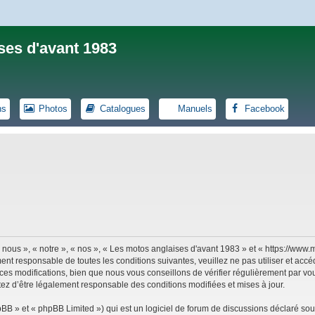
ses d'avant 1983
ns
Photos
Catalogues
Manuels
Facebook
 nous », « notre », « nos », « Les motos anglaises d'avant 1983 » et « https://ww
ent responsable de toutes les conditions suivantes, veuillez ne pas utiliser et ac
es modifications, bien que nous vous conseillons de vérifier régulièrement par vou
tez d’être légalement responsable des conditions modifiées et mises à jour.
B » et « phpBB Limited ») qui est un logiciel de forum de discussions déclaré sou