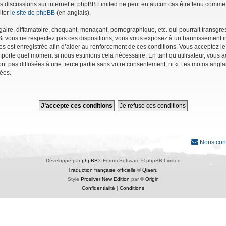
r les discussions sur internet et phpBB Limited ne peut en aucun cas être tenu co
lter
le site de phpBB
(en anglais).
ire, diffamatoire, choquant, menaçant, pornographique, etc. qui pourrait transgres
Si vous ne respectez pas ces dispositions, vous vous exposez à un bannissement immé
ages est enregistrée afin d’aider au renforcement de ces conditions. Vous acceptez le
importe quel moment si nous estimons cela nécessaire. En tant qu’utilisateur, vous
nt pas diffusées à une tierce partie sans votre consentement, ni « Les motos angl
ées.
Nous con
Développé par
phpBB
® Forum Software © phpBB Limited
Traduction française officielle
©
Qiaeru
Style
Prosilver New Edition
par ©
Origin
Confidentialité
|
Conditions