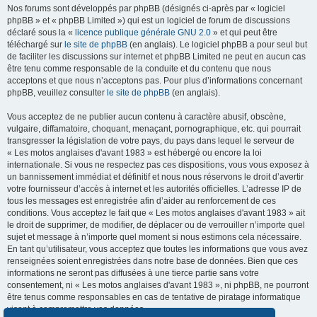
Nos forums sont développés par phpBB (désignés ci-après par « logiciel
phpBB » et « phpBB Limited ») qui est un logiciel de forum de discussions
déclaré sous la «
licence publique générale GNU 2.0
» et qui peut être
téléchargé sur
le site de phpBB
(en anglais). Le logiciel phpBB a pour seul but
de faciliter les discussions sur internet et phpBB Limited ne peut en aucun cas
être tenu comme responsable de la conduite et du contenu que nous
acceptons et que nous n’acceptons pas. Pour plus d’informations concernant
phpBB, veuillez consulter
le site de phpBB
(en anglais).
Vous acceptez de ne publier aucun contenu à caractère abusif, obscène,
vulgaire, diffamatoire, choquant, menaçant, pornographique, etc. qui pourrait
transgresser la législation de votre pays, du pays dans lequel le serveur de
« Les motos anglaises d'avant 1983 » est hébergé ou encore la loi
internationale. Si vous ne respectez pas ces dispositions, vous vous exposez à
un bannissement immédiat et définitif et nous nous réservons le droit d’avertir
votre fournisseur d’accès à internet et les autorités officielles. L’adresse IP de
tous les messages est enregistrée afin d’aider au renforcement de ces
conditions. Vous acceptez le fait que « Les motos anglaises d'avant 1983 » ait
le droit de supprimer, de modifier, de déplacer ou de verrouiller n’importe quel
sujet et message à n’importe quel moment si nous estimons cela nécessaire.
En tant qu’utilisateur, vous acceptez que toutes les informations que vous avez
renseignées soient enregistrées dans notre base de données. Bien que ces
informations ne seront pas diffusées à une tierce partie sans votre
consentement, ni « Les motos anglaises d'avant 1983 », ni phpBB, ne pourront
être tenus comme responsables en cas de tentative de piratage informatique
visant à compromettre vos données.