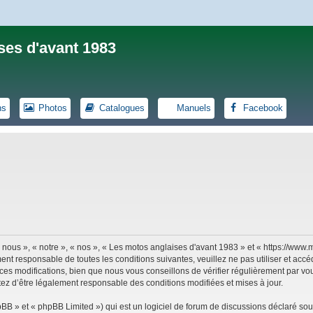
ses d'avant 1983
ns
Photos
Catalogues
Manuels
Facebook
 nous », « notre », « nos », « Les motos anglaises d'avant 1983 » et « https://ww
ent responsable de toutes les conditions suivantes, veuillez ne pas utiliser et ac
es modifications, bien que nous vous conseillons de vérifier régulièrement par vou
tez d’être légalement responsable des conditions modifiées et mises à jour.
B » et « phpBB Limited ») qui est un logiciel de forum de discussions déclaré sou