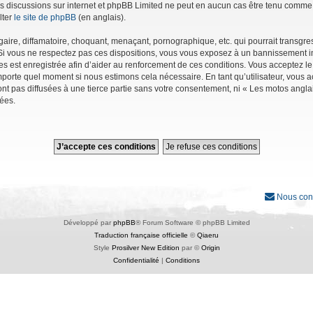
r les discussions sur internet et phpBB Limited ne peut en aucun cas être tenu co
lter
le site de phpBB
(en anglais).
ire, diffamatoire, choquant, menaçant, pornographique, etc. qui pourrait transgres
Si vous ne respectez pas ces dispositions, vous vous exposez à un bannissement immé
ages est enregistrée afin d’aider au renforcement de ces conditions. Vous acceptez le
importe quel moment si nous estimons cela nécessaire. En tant qu’utilisateur, vous
nt pas diffusées à une tierce partie sans votre consentement, ni « Les motos angl
ées.
Nous con
Développé par
phpBB
® Forum Software © phpBB Limited
Traduction française officielle
©
Qiaeru
Style
Prosilver New Edition
par ©
Origin
Confidentialité
|
Conditions