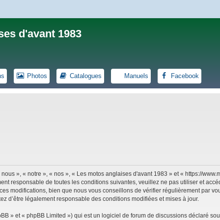
ses d'avant 1983
ns
Photos
Catalogues
Manuels
Facebook
 nous », « notre », « nos », « Les motos anglaises d'avant 1983 » et « https://ww
ent responsable de toutes les conditions suivantes, veuillez ne pas utiliser et ac
es modifications, bien que nous vous conseillons de vérifier régulièrement par vou
tez d’être légalement responsable des conditions modifiées et mises à jour.
B » et « phpBB Limited ») qui est un logiciel de forum de discussions déclaré sou