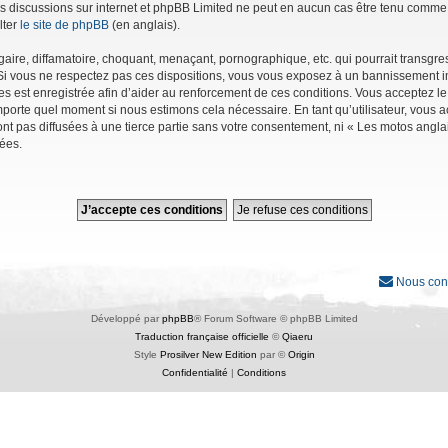
r les discussions sur internet et phpBB Limited ne peut en aucun cas être tenu co
lter
le site de phpBB
(en anglais).
ire, diffamatoire, choquant, menaçant, pornographique, etc. qui pourrait transgres
Si vous ne respectez pas ces dispositions, vous vous exposez à un bannissement immé
ages est enregistrée afin d’aider au renforcement de ces conditions. Vous acceptez le
importe quel moment si nous estimons cela nécessaire. En tant qu’utilisateur, vous
nt pas diffusées à une tierce partie sans votre consentement, ni « Les motos angl
ées.
Nous con
Développé par
phpBB
® Forum Software © phpBB Limited
Traduction française officielle
©
Qiaeru
Style
Prosilver New Edition
par ©
Origin
Confidentialité
|
Conditions