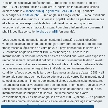
Nos forums sont développés par phpBB (désignés ci-après par « logiciel
phpBB » et « phpBB Limited ») qui est un logiciel de forum de discussions
déclaré sous la «
licence publique générale GNU 2.0
» et qui peut être
téléchargé sur
le site de phpBB
(en anglais). Le logiciel phpBB a pour seul but
de faciliter les discussions sur internet et phpBB Limited ne peut en aucun cas
être tenu comme responsable de la conduite et du contenu que nous
acceptons et que nous n’acceptons pas. Pour plus d’informations concernant
phpBB, veuillez consulter
le site de phpBB
(en anglais).
Vous acceptez de ne publier aucun contenu à caractère abusif, obscène,
vulgaire, diffamatoire, choquant, menaçant, pornographique, etc. qui pourrait
transgresser la législation de votre pays, du pays dans lequel le serveur de
« Les motos anglaises d'avant 1983 » est hébergé ou encore la loi
internationale. Si vous ne respectez pas ces dispositions, vous vous exposez à
un bannissement immédiat et définitif et nous nous réservons le droit d’avertir
votre fournisseur d’accès à internet et les autorités officielles. L’adresse IP de
tous les messages est enregistrée afin d’aider au renforcement de ces
conditions. Vous acceptez le fait que « Les motos anglaises d'avant 1983 » ait
le droit de supprimer, de modifier, de déplacer ou de verrouiller n’importe quel
sujet et message à n’importe quel moment si nous estimons cela nécessaire.
En tant qu’utilisateur, vous acceptez que toutes les informations que vous avez
renseignées soient enregistrées dans notre base de données. Bien que ces
informations ne seront pas diffusées à une tierce partie sans votre
consentement, ni « Les motos anglaises d'avant 1983 », ni phpBB, ne pourront
être tenus comme responsables en cas de tentative de piratage informatique
visant à compromettre vos données.