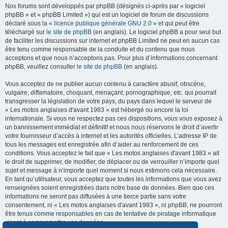
Nos forums sont développés par phpBB (désignés ci-après par « logiciel
phpBB » et « phpBB Limited ») qui est un logiciel de forum de discussions
déclaré sous la «
licence publique générale GNU 2.0
» et qui peut être
téléchargé sur
le site de phpBB
(en anglais). Le logiciel phpBB a pour seul but
de faciliter les discussions sur internet et phpBB Limited ne peut en aucun cas
être tenu comme responsable de la conduite et du contenu que nous
acceptons et que nous n’acceptons pas. Pour plus d’informations concernant
phpBB, veuillez consulter
le site de phpBB
(en anglais).
Vous acceptez de ne publier aucun contenu à caractère abusif, obscène,
vulgaire, diffamatoire, choquant, menaçant, pornographique, etc. qui pourrait
transgresser la législation de votre pays, du pays dans lequel le serveur de
« Les motos anglaises d'avant 1983 » est hébergé ou encore la loi
internationale. Si vous ne respectez pas ces dispositions, vous vous exposez à
un bannissement immédiat et définitif et nous nous réservons le droit d’avertir
votre fournisseur d’accès à internet et les autorités officielles. L’adresse IP de
tous les messages est enregistrée afin d’aider au renforcement de ces
conditions. Vous acceptez le fait que « Les motos anglaises d'avant 1983 » ait
le droit de supprimer, de modifier, de déplacer ou de verrouiller n’importe quel
sujet et message à n’importe quel moment si nous estimons cela nécessaire.
En tant qu’utilisateur, vous acceptez que toutes les informations que vous avez
renseignées soient enregistrées dans notre base de données. Bien que ces
informations ne seront pas diffusées à une tierce partie sans votre
consentement, ni « Les motos anglaises d'avant 1983 », ni phpBB, ne pourront
être tenus comme responsables en cas de tentative de piratage informatique
visant à compromettre vos données.