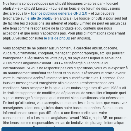
Nos forums sont développés par phpBB (désignés ci-après par « logiciel
phpBB » et « phpBB Limited ») qui est un logiciel de forum de discussions
déclaré sous la «
licence publique générale GNU 2.0
» et qui peut être
téléchargé sur
le site de phpBB
(en anglais). Le logiciel phpBB a pour seul but
de faciliter les discussions sur internet et phpBB Limited ne peut en aucun cas
être tenu comme responsable de la conduite et du contenu que nous
acceptons et que nous n’acceptons pas. Pour plus d’informations concernant
phpBB, veuillez consulter
le site de phpBB
(en anglais).
Vous acceptez de ne publier aucun contenu à caractère abusif, obscène,
vulgaire, diffamatoire, choquant, menaçant, pornographique, etc. qui pourrait
transgresser la législation de votre pays, du pays dans lequel le serveur de
« Les motos anglaises d'avant 1983 » est hébergé ou encore la loi
internationale. Si vous ne respectez pas ces dispositions, vous vous exposez à
un bannissement immédiat et définitif et nous nous réservons le droit d’avertir
votre fournisseur d’accès à internet et les autorités officielles. L’adresse IP de
tous les messages est enregistrée afin d’aider au renforcement de ces
conditions. Vous acceptez le fait que « Les motos anglaises d'avant 1983 » ait
le droit de supprimer, de modifier, de déplacer ou de verrouiller n’importe quel
sujet et message à n’importe quel moment si nous estimons cela nécessaire.
En tant qu’utilisateur, vous acceptez que toutes les informations que vous avez
renseignées soient enregistrées dans notre base de données. Bien que ces
informations ne seront pas diffusées à une tierce partie sans votre
consentement, ni « Les motos anglaises d'avant 1983 », ni phpBB, ne pourront
être tenus comme responsables en cas de tentative de piratage informatique
visant à compromettre vos données.