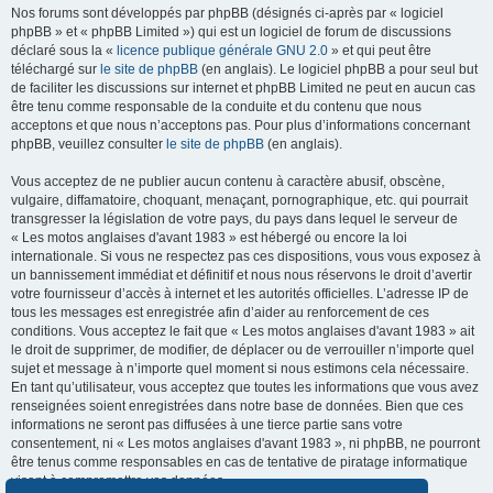
Nos forums sont développés par phpBB (désignés ci-après par « logiciel
phpBB » et « phpBB Limited ») qui est un logiciel de forum de discussions
déclaré sous la «
licence publique générale GNU 2.0
» et qui peut être
téléchargé sur
le site de phpBB
(en anglais). Le logiciel phpBB a pour seul but
de faciliter les discussions sur internet et phpBB Limited ne peut en aucun cas
être tenu comme responsable de la conduite et du contenu que nous
acceptons et que nous n’acceptons pas. Pour plus d’informations concernant
phpBB, veuillez consulter
le site de phpBB
(en anglais).
Vous acceptez de ne publier aucun contenu à caractère abusif, obscène,
vulgaire, diffamatoire, choquant, menaçant, pornographique, etc. qui pourrait
transgresser la législation de votre pays, du pays dans lequel le serveur de
« Les motos anglaises d'avant 1983 » est hébergé ou encore la loi
internationale. Si vous ne respectez pas ces dispositions, vous vous exposez à
un bannissement immédiat et définitif et nous nous réservons le droit d’avertir
votre fournisseur d’accès à internet et les autorités officielles. L’adresse IP de
tous les messages est enregistrée afin d’aider au renforcement de ces
conditions. Vous acceptez le fait que « Les motos anglaises d'avant 1983 » ait
le droit de supprimer, de modifier, de déplacer ou de verrouiller n’importe quel
sujet et message à n’importe quel moment si nous estimons cela nécessaire.
En tant qu’utilisateur, vous acceptez que toutes les informations que vous avez
renseignées soient enregistrées dans notre base de données. Bien que ces
informations ne seront pas diffusées à une tierce partie sans votre
consentement, ni « Les motos anglaises d'avant 1983 », ni phpBB, ne pourront
être tenus comme responsables en cas de tentative de piratage informatique
visant à compromettre vos données.