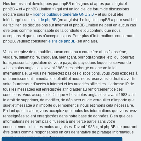
Nos forums sont développés par phpBB (désignés ci-après par « logiciel
phpBB » et « phpBB Limited ») qui est un logiciel de forum de discussions
déclaré sous la «
licence publique générale GNU 2.0
» et qui peut être
téléchargé sur
le site de phpBB
(en anglais). Le logiciel phpBB a pour seul but
de faciliter les discussions sur internet et phpBB Limited ne peut en aucun cas
être tenu comme responsable de la conduite et du contenu que nous
acceptons et que nous n’acceptons pas. Pour plus d’informations concernant
phpBB, veuillez consulter
le site de phpBB
(en anglais).
Vous acceptez de ne publier aucun contenu à caractère abusif, obscène,
vulgaire, diffamatoire, choquant, menaçant, pornographique, etc. qui pourrait
transgresser la législation de votre pays, du pays dans lequel le serveur de
« Les motos anglaises d'avant 1983 » est hébergé ou encore la loi
internationale. Si vous ne respectez pas ces dispositions, vous vous exposez à
un bannissement immédiat et définitif et nous nous réservons le droit d’avertir
votre fournisseur d’accès à internet et les autorités officielles. L’adresse IP de
tous les messages est enregistrée afin d’aider au renforcement de ces
conditions. Vous acceptez le fait que « Les motos anglaises d'avant 1983 » ait
le droit de supprimer, de modifier, de déplacer ou de verrouiller n’importe quel
sujet et message à n’importe quel moment si nous estimons cela nécessaire.
En tant qu’utilisateur, vous acceptez que toutes les informations que vous avez
renseignées soient enregistrées dans notre base de données. Bien que ces
informations ne seront pas diffusées à une tierce partie sans votre
consentement, ni « Les motos anglaises d'avant 1983 », ni phpBB, ne pourront
être tenus comme responsables en cas de tentative de piratage informatique
visant à compromettre vos données.