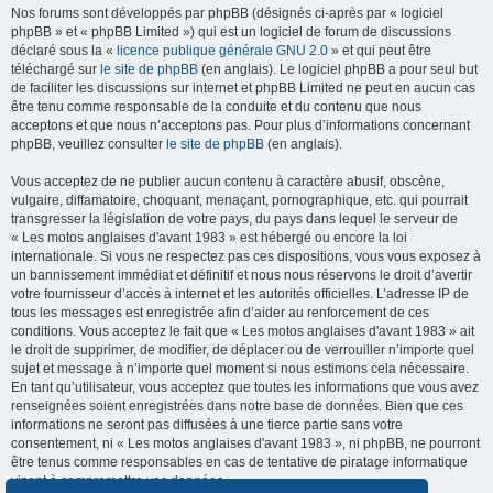
Nos forums sont développés par phpBB (désignés ci-après par « logiciel
phpBB » et « phpBB Limited ») qui est un logiciel de forum de discussions
déclaré sous la «
licence publique générale GNU 2.0
» et qui peut être
téléchargé sur
le site de phpBB
(en anglais). Le logiciel phpBB a pour seul but
de faciliter les discussions sur internet et phpBB Limited ne peut en aucun cas
être tenu comme responsable de la conduite et du contenu que nous
acceptons et que nous n’acceptons pas. Pour plus d’informations concernant
phpBB, veuillez consulter
le site de phpBB
(en anglais).
Vous acceptez de ne publier aucun contenu à caractère abusif, obscène,
vulgaire, diffamatoire, choquant, menaçant, pornographique, etc. qui pourrait
transgresser la législation de votre pays, du pays dans lequel le serveur de
« Les motos anglaises d'avant 1983 » est hébergé ou encore la loi
internationale. Si vous ne respectez pas ces dispositions, vous vous exposez à
un bannissement immédiat et définitif et nous nous réservons le droit d’avertir
votre fournisseur d’accès à internet et les autorités officielles. L’adresse IP de
tous les messages est enregistrée afin d’aider au renforcement de ces
conditions. Vous acceptez le fait que « Les motos anglaises d'avant 1983 » ait
le droit de supprimer, de modifier, de déplacer ou de verrouiller n’importe quel
sujet et message à n’importe quel moment si nous estimons cela nécessaire.
En tant qu’utilisateur, vous acceptez que toutes les informations que vous avez
renseignées soient enregistrées dans notre base de données. Bien que ces
informations ne seront pas diffusées à une tierce partie sans votre
consentement, ni « Les motos anglaises d'avant 1983 », ni phpBB, ne pourront
être tenus comme responsables en cas de tentative de piratage informatique
visant à compromettre vos données.