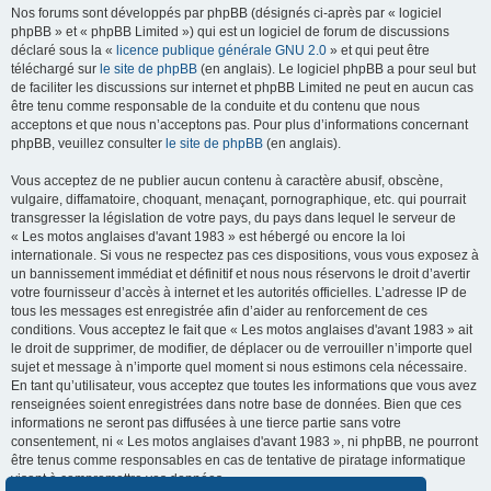
Nos forums sont développés par phpBB (désignés ci-après par « logiciel
phpBB » et « phpBB Limited ») qui est un logiciel de forum de discussions
déclaré sous la «
licence publique générale GNU 2.0
» et qui peut être
téléchargé sur
le site de phpBB
(en anglais). Le logiciel phpBB a pour seul but
de faciliter les discussions sur internet et phpBB Limited ne peut en aucun cas
être tenu comme responsable de la conduite et du contenu que nous
acceptons et que nous n’acceptons pas. Pour plus d’informations concernant
phpBB, veuillez consulter
le site de phpBB
(en anglais).
Vous acceptez de ne publier aucun contenu à caractère abusif, obscène,
vulgaire, diffamatoire, choquant, menaçant, pornographique, etc. qui pourrait
transgresser la législation de votre pays, du pays dans lequel le serveur de
« Les motos anglaises d'avant 1983 » est hébergé ou encore la loi
internationale. Si vous ne respectez pas ces dispositions, vous vous exposez à
un bannissement immédiat et définitif et nous nous réservons le droit d’avertir
votre fournisseur d’accès à internet et les autorités officielles. L’adresse IP de
tous les messages est enregistrée afin d’aider au renforcement de ces
conditions. Vous acceptez le fait que « Les motos anglaises d'avant 1983 » ait
le droit de supprimer, de modifier, de déplacer ou de verrouiller n’importe quel
sujet et message à n’importe quel moment si nous estimons cela nécessaire.
En tant qu’utilisateur, vous acceptez que toutes les informations que vous avez
renseignées soient enregistrées dans notre base de données. Bien que ces
informations ne seront pas diffusées à une tierce partie sans votre
consentement, ni « Les motos anglaises d'avant 1983 », ni phpBB, ne pourront
être tenus comme responsables en cas de tentative de piratage informatique
visant à compromettre vos données.