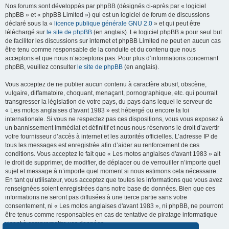
Nos forums sont développés par phpBB (désignés ci-après par « logiciel
phpBB » et « phpBB Limited ») qui est un logiciel de forum de discussions
déclaré sous la «
licence publique générale GNU 2.0
» et qui peut être
téléchargé sur
le site de phpBB
(en anglais). Le logiciel phpBB a pour seul but
de faciliter les discussions sur internet et phpBB Limited ne peut en aucun cas
être tenu comme responsable de la conduite et du contenu que nous
acceptons et que nous n’acceptons pas. Pour plus d’informations concernant
phpBB, veuillez consulter
le site de phpBB
(en anglais).
Vous acceptez de ne publier aucun contenu à caractère abusif, obscène,
vulgaire, diffamatoire, choquant, menaçant, pornographique, etc. qui pourrait
transgresser la législation de votre pays, du pays dans lequel le serveur de
« Les motos anglaises d'avant 1983 » est hébergé ou encore la loi
internationale. Si vous ne respectez pas ces dispositions, vous vous exposez à
un bannissement immédiat et définitif et nous nous réservons le droit d’avertir
votre fournisseur d’accès à internet et les autorités officielles. L’adresse IP de
tous les messages est enregistrée afin d’aider au renforcement de ces
conditions. Vous acceptez le fait que « Les motos anglaises d'avant 1983 » ait
le droit de supprimer, de modifier, de déplacer ou de verrouiller n’importe quel
sujet et message à n’importe quel moment si nous estimons cela nécessaire.
En tant qu’utilisateur, vous acceptez que toutes les informations que vous avez
renseignées soient enregistrées dans notre base de données. Bien que ces
informations ne seront pas diffusées à une tierce partie sans votre
consentement, ni « Les motos anglaises d'avant 1983 », ni phpBB, ne pourront
être tenus comme responsables en cas de tentative de piratage informatique
visant à compromettre vos données.