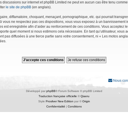
r les discussions sur internet et phpBB Limited ne peut en aucun cas être tenu co
lter
le site de phpBB
(en anglais).
ire, diffamatoire, choquant, menaçant, pornographique, etc. qui pourrait transgres
Si vous ne respectez pas ces dispositions, vous vous exposez à un bannissement immé
ages est enregistrée afin d’aider au renforcement de ces conditions. Vous acceptez le
importe quel moment si nous estimons cela nécessaire. En tant qu’utilisateur, vous
nt pas diffusées à une tierce partie sans votre consentement, ni « Les motos angl
ées.
Nous con
Développé par
phpBB
® Forum Software © phpBB Limited
Traduction française officielle
©
Qiaeru
Style
Prosilver New Edition
par ©
Origin
Confidentialité
|
Conditions