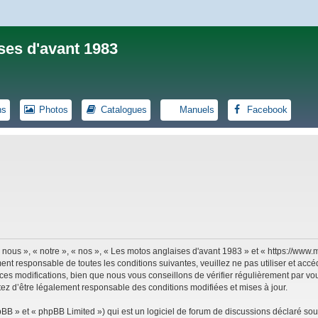
ses d'avant 1983
ns
Photos
Catalogues
Manuels
Facebook
 nous », « notre », « nos », « Les motos anglaises d'avant 1983 » et « https://ww
ent responsable de toutes les conditions suivantes, veuillez ne pas utiliser et ac
es modifications, bien que nous vous conseillons de vérifier régulièrement par vou
tez d’être légalement responsable des conditions modifiées et mises à jour.
B » et « phpBB Limited ») qui est un logiciel de forum de discussions déclaré sou