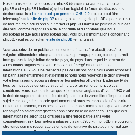
Nos forums sont développés par phpBB (désignés ci-après par « logiciel
phpBB » et « phpBB Limited ») qui est un logiciel de forum de discussions
déclaré sous la «
licence publique générale GNU 2.0
» et qui peut être
téléchargé sur
le site de phpBB
(en anglais). Le logiciel phpBB a pour seul but
de faciliter les discussions sur internet et phpBB Limited ne peut en aucun cas
être tenu comme responsable de la conduite et du contenu que nous
acceptons et que nous n’acceptons pas. Pour plus d’informations concernant
phpBB, veuillez consulter
le site de phpBB
(en anglais).
Vous acceptez de ne publier aucun contenu à caractère abusif, obscène,
vulgaire, diffamatoire, choquant, menaçant, pornographique, etc. qui pourrait
transgresser la législation de votre pays, du pays dans lequel le serveur de
« Les motos anglaises d'avant 1983 » est hébergé ou encore la loi
internationale. Si vous ne respectez pas ces dispositions, vous vous exposez à
un bannissement immédiat et définitif et nous nous réservons le droit d’avertir
votre fournisseur d’accès à internet et les autorités officielles. L’adresse IP de
tous les messages est enregistrée afin d’aider au renforcement de ces
conditions. Vous acceptez le fait que « Les motos anglaises d'avant 1983 » ait
le droit de supprimer, de modifier, de déplacer ou de verrouiller n’importe quel
sujet et message à n’importe quel moment si nous estimons cela nécessaire.
En tant qu’utilisateur, vous acceptez que toutes les informations que vous avez
renseignées soient enregistrées dans notre base de données. Bien que ces
informations ne seront pas diffusées à une tierce partie sans votre
consentement, ni « Les motos anglaises d'avant 1983 », ni phpBB, ne pourront
être tenus comme responsables en cas de tentative de piratage informatique
visant à compromettre vos données.