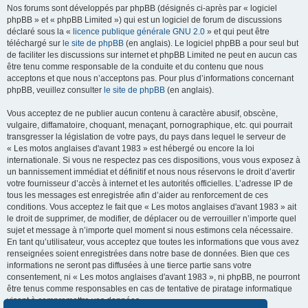
Nos forums sont développés par phpBB (désignés ci-après par « logiciel
phpBB » et « phpBB Limited ») qui est un logiciel de forum de discussions
déclaré sous la «
licence publique générale GNU 2.0
» et qui peut être
téléchargé sur
le site de phpBB
(en anglais). Le logiciel phpBB a pour seul but
de faciliter les discussions sur internet et phpBB Limited ne peut en aucun cas
être tenu comme responsable de la conduite et du contenu que nous
acceptons et que nous n’acceptons pas. Pour plus d’informations concernant
phpBB, veuillez consulter
le site de phpBB
(en anglais).
Vous acceptez de ne publier aucun contenu à caractère abusif, obscène,
vulgaire, diffamatoire, choquant, menaçant, pornographique, etc. qui pourrait
transgresser la législation de votre pays, du pays dans lequel le serveur de
« Les motos anglaises d'avant 1983 » est hébergé ou encore la loi
internationale. Si vous ne respectez pas ces dispositions, vous vous exposez à
un bannissement immédiat et définitif et nous nous réservons le droit d’avertir
votre fournisseur d’accès à internet et les autorités officielles. L’adresse IP de
tous les messages est enregistrée afin d’aider au renforcement de ces
conditions. Vous acceptez le fait que « Les motos anglaises d'avant 1983 » ait
le droit de supprimer, de modifier, de déplacer ou de verrouiller n’importe quel
sujet et message à n’importe quel moment si nous estimons cela nécessaire.
En tant qu’utilisateur, vous acceptez que toutes les informations que vous avez
renseignées soient enregistrées dans notre base de données. Bien que ces
informations ne seront pas diffusées à une tierce partie sans votre
consentement, ni « Les motos anglaises d'avant 1983 », ni phpBB, ne pourront
être tenus comme responsables en cas de tentative de piratage informatique
visant à compromettre vos données.