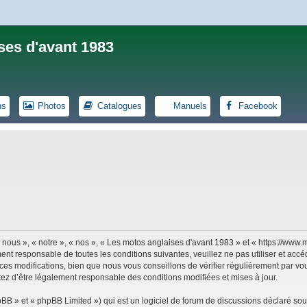
ses d'avant 1983
ns
Photos
Catalogues
Manuels
Facebook
 nous », « notre », « nos », « Les motos anglaises d'avant 1983 » et « https://ww
ent responsable de toutes les conditions suivantes, veuillez ne pas utiliser et ac
es modifications, bien que nous vous conseillons de vérifier régulièrement par vou
tez d’être légalement responsable des conditions modifiées et mises à jour.
B » et « phpBB Limited ») qui est un logiciel de forum de discussions déclaré sou