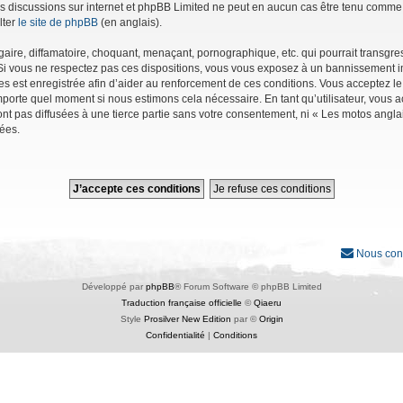
r les discussions sur internet et phpBB Limited ne peut en aucun cas être tenu co
lter
le site de phpBB
(en anglais).
ire, diffamatoire, choquant, menaçant, pornographique, etc. qui pourrait transgres
Si vous ne respectez pas ces dispositions, vous vous exposez à un bannissement immé
ages est enregistrée afin d’aider au renforcement de ces conditions. Vous acceptez le
importe quel moment si nous estimons cela nécessaire. En tant qu’utilisateur, vous
nt pas diffusées à une tierce partie sans votre consentement, ni « Les motos angl
ées.
Nous con
Développé par
phpBB
® Forum Software © phpBB Limited
Traduction française officielle
©
Qiaeru
Style
Prosilver New Edition
par ©
Origin
Confidentialité
|
Conditions