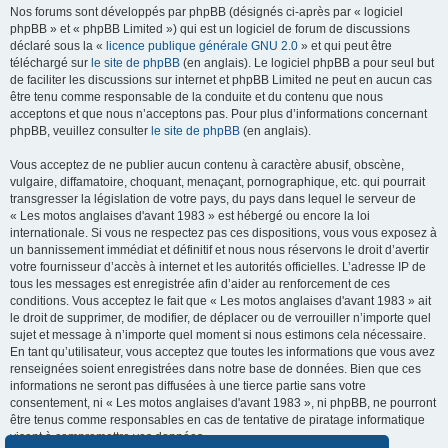
Nos forums sont développés par phpBB (désignés ci-après par « logiciel
phpBB » et « phpBB Limited ») qui est un logiciel de forum de discussions
déclaré sous la «
licence publique générale GNU 2.0
» et qui peut être
téléchargé sur
le site de phpBB
(en anglais). Le logiciel phpBB a pour seul but
de faciliter les discussions sur internet et phpBB Limited ne peut en aucun cas
être tenu comme responsable de la conduite et du contenu que nous
acceptons et que nous n’acceptons pas. Pour plus d’informations concernant
phpBB, veuillez consulter
le site de phpBB
(en anglais).
Vous acceptez de ne publier aucun contenu à caractère abusif, obscène,
vulgaire, diffamatoire, choquant, menaçant, pornographique, etc. qui pourrait
transgresser la législation de votre pays, du pays dans lequel le serveur de
« Les motos anglaises d'avant 1983 » est hébergé ou encore la loi
internationale. Si vous ne respectez pas ces dispositions, vous vous exposez à
un bannissement immédiat et définitif et nous nous réservons le droit d’avertir
votre fournisseur d’accès à internet et les autorités officielles. L’adresse IP de
tous les messages est enregistrée afin d’aider au renforcement de ces
conditions. Vous acceptez le fait que « Les motos anglaises d'avant 1983 » ait
le droit de supprimer, de modifier, de déplacer ou de verrouiller n’importe quel
sujet et message à n’importe quel moment si nous estimons cela nécessaire.
En tant qu’utilisateur, vous acceptez que toutes les informations que vous avez
renseignées soient enregistrées dans notre base de données. Bien que ces
informations ne seront pas diffusées à une tierce partie sans votre
consentement, ni « Les motos anglaises d'avant 1983 », ni phpBB, ne pourront
être tenus comme responsables en cas de tentative de piratage informatique
visant à compromettre vos données.