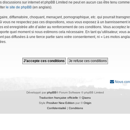
r les discussions sur internet et phpBB Limited ne peut en aucun cas être tenu co
lter
le site de phpBB
(en anglais).
ire, diffamatoire, choquant, menaçant, pornographique, etc. qui pourrait transgres
Si vous ne respectez pas ces dispositions, vous vous exposez à un bannissement immé
ages est enregistrée afin d’aider au renforcement de ces conditions. Vous acceptez le
importe quel moment si nous estimons cela nécessaire. En tant qu’utilisateur, vous
nt pas diffusées à une tierce partie sans votre consentement, ni « Les motos angl
ées.
Nous con
Développé par
phpBB
® Forum Software © phpBB Limited
Traduction française officielle
©
Qiaeru
Style
Prosilver New Edition
par ©
Origin
Confidentialité
|
Conditions