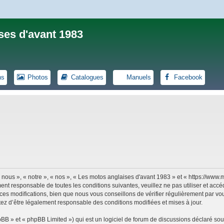
ses d'avant 1983
ns
Photos
Catalogues
Manuels
Facebook
 nous », « notre », « nos », « Les motos anglaises d'avant 1983 » et « https://ww
ent responsable de toutes les conditions suivantes, veuillez ne pas utiliser et ac
es modifications, bien que nous vous conseillons de vérifier régulièrement par vou
tez d’être légalement responsable des conditions modifiées et mises à jour.
B » et « phpBB Limited ») qui est un logiciel de forum de discussions déclaré sou