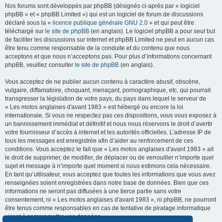
Nos forums sont développés par phpBB (désignés ci-après par « logiciel
phpBB » et « phpBB Limited ») qui est un logiciel de forum de discussions
déclaré sous la «
licence publique générale GNU 2.0
» et qui peut être
téléchargé sur
le site de phpBB
(en anglais). Le logiciel phpBB a pour seul but
de faciliter les discussions sur internet et phpBB Limited ne peut en aucun cas
être tenu comme responsable de la conduite et du contenu que nous
acceptons et que nous n’acceptons pas. Pour plus d’informations concernant
phpBB, veuillez consulter
le site de phpBB
(en anglais).
Vous acceptez de ne publier aucun contenu à caractère abusif, obscène,
vulgaire, diffamatoire, choquant, menaçant, pornographique, etc. qui pourrait
transgresser la législation de votre pays, du pays dans lequel le serveur de
« Les motos anglaises d'avant 1983 » est hébergé ou encore la loi
internationale. Si vous ne respectez pas ces dispositions, vous vous exposez à
un bannissement immédiat et définitif et nous nous réservons le droit d’avertir
votre fournisseur d’accès à internet et les autorités officielles. L’adresse IP de
tous les messages est enregistrée afin d’aider au renforcement de ces
conditions. Vous acceptez le fait que « Les motos anglaises d'avant 1983 » ait
le droit de supprimer, de modifier, de déplacer ou de verrouiller n’importe quel
sujet et message à n’importe quel moment si nous estimons cela nécessaire.
En tant qu’utilisateur, vous acceptez que toutes les informations que vous avez
renseignées soient enregistrées dans notre base de données. Bien que ces
informations ne seront pas diffusées à une tierce partie sans votre
consentement, ni « Les motos anglaises d'avant 1983 », ni phpBB, ne pourront
être tenus comme responsables en cas de tentative de piratage informatique
visant à compromettre vos données.