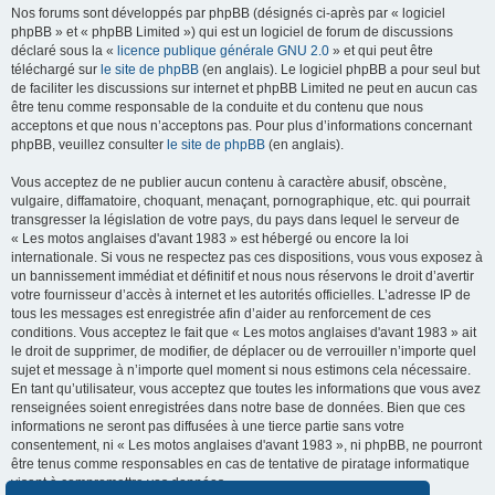
Nos forums sont développés par phpBB (désignés ci-après par « logiciel
phpBB » et « phpBB Limited ») qui est un logiciel de forum de discussions
déclaré sous la «
licence publique générale GNU 2.0
» et qui peut être
téléchargé sur
le site de phpBB
(en anglais). Le logiciel phpBB a pour seul but
de faciliter les discussions sur internet et phpBB Limited ne peut en aucun cas
être tenu comme responsable de la conduite et du contenu que nous
acceptons et que nous n’acceptons pas. Pour plus d’informations concernant
phpBB, veuillez consulter
le site de phpBB
(en anglais).
Vous acceptez de ne publier aucun contenu à caractère abusif, obscène,
vulgaire, diffamatoire, choquant, menaçant, pornographique, etc. qui pourrait
transgresser la législation de votre pays, du pays dans lequel le serveur de
« Les motos anglaises d'avant 1983 » est hébergé ou encore la loi
internationale. Si vous ne respectez pas ces dispositions, vous vous exposez à
un bannissement immédiat et définitif et nous nous réservons le droit d’avertir
votre fournisseur d’accès à internet et les autorités officielles. L’adresse IP de
tous les messages est enregistrée afin d’aider au renforcement de ces
conditions. Vous acceptez le fait que « Les motos anglaises d'avant 1983 » ait
le droit de supprimer, de modifier, de déplacer ou de verrouiller n’importe quel
sujet et message à n’importe quel moment si nous estimons cela nécessaire.
En tant qu’utilisateur, vous acceptez que toutes les informations que vous avez
renseignées soient enregistrées dans notre base de données. Bien que ces
informations ne seront pas diffusées à une tierce partie sans votre
consentement, ni « Les motos anglaises d'avant 1983 », ni phpBB, ne pourront
être tenus comme responsables en cas de tentative de piratage informatique
visant à compromettre vos données.