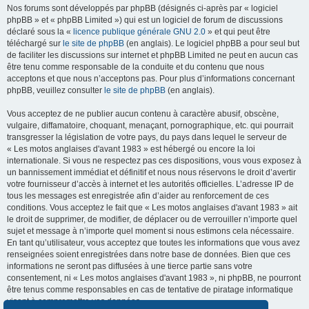
Nos forums sont développés par phpBB (désignés ci-après par « logiciel
phpBB » et « phpBB Limited ») qui est un logiciel de forum de discussions
déclaré sous la «
licence publique générale GNU 2.0
» et qui peut être
téléchargé sur
le site de phpBB
(en anglais). Le logiciel phpBB a pour seul but
de faciliter les discussions sur internet et phpBB Limited ne peut en aucun cas
être tenu comme responsable de la conduite et du contenu que nous
acceptons et que nous n’acceptons pas. Pour plus d’informations concernant
phpBB, veuillez consulter
le site de phpBB
(en anglais).
Vous acceptez de ne publier aucun contenu à caractère abusif, obscène,
vulgaire, diffamatoire, choquant, menaçant, pornographique, etc. qui pourrait
transgresser la législation de votre pays, du pays dans lequel le serveur de
« Les motos anglaises d'avant 1983 » est hébergé ou encore la loi
internationale. Si vous ne respectez pas ces dispositions, vous vous exposez à
un bannissement immédiat et définitif et nous nous réservons le droit d’avertir
votre fournisseur d’accès à internet et les autorités officielles. L’adresse IP de
tous les messages est enregistrée afin d’aider au renforcement de ces
conditions. Vous acceptez le fait que « Les motos anglaises d'avant 1983 » ait
le droit de supprimer, de modifier, de déplacer ou de verrouiller n’importe quel
sujet et message à n’importe quel moment si nous estimons cela nécessaire.
En tant qu’utilisateur, vous acceptez que toutes les informations que vous avez
renseignées soient enregistrées dans notre base de données. Bien que ces
informations ne seront pas diffusées à une tierce partie sans votre
consentement, ni « Les motos anglaises d'avant 1983 », ni phpBB, ne pourront
être tenus comme responsables en cas de tentative de piratage informatique
visant à compromettre vos données.