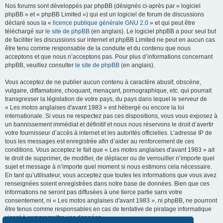
Nos forums sont développés par phpBB (désignés ci-après par « logiciel
phpBB » et « phpBB Limited ») qui est un logiciel de forum de discussions
déclaré sous la «
licence publique générale GNU 2.0
» et qui peut être
téléchargé sur
le site de phpBB
(en anglais). Le logiciel phpBB a pour seul but
de faciliter les discussions sur internet et phpBB Limited ne peut en aucun cas
être tenu comme responsable de la conduite et du contenu que nous
acceptons et que nous n’acceptons pas. Pour plus d’informations concernant
phpBB, veuillez consulter
le site de phpBB
(en anglais).
Vous acceptez de ne publier aucun contenu à caractère abusif, obscène,
vulgaire, diffamatoire, choquant, menaçant, pornographique, etc. qui pourrait
transgresser la législation de votre pays, du pays dans lequel le serveur de
« Les motos anglaises d'avant 1983 » est hébergé ou encore la loi
internationale. Si vous ne respectez pas ces dispositions, vous vous exposez à
un bannissement immédiat et définitif et nous nous réservons le droit d’avertir
votre fournisseur d’accès à internet et les autorités officielles. L’adresse IP de
tous les messages est enregistrée afin d’aider au renforcement de ces
conditions. Vous acceptez le fait que « Les motos anglaises d'avant 1983 » ait
le droit de supprimer, de modifier, de déplacer ou de verrouiller n’importe quel
sujet et message à n’importe quel moment si nous estimons cela nécessaire.
En tant qu’utilisateur, vous acceptez que toutes les informations que vous avez
renseignées soient enregistrées dans notre base de données. Bien que ces
informations ne seront pas diffusées à une tierce partie sans votre
consentement, ni « Les motos anglaises d'avant 1983 », ni phpBB, ne pourront
être tenus comme responsables en cas de tentative de piratage informatique
visant à compromettre vos données.