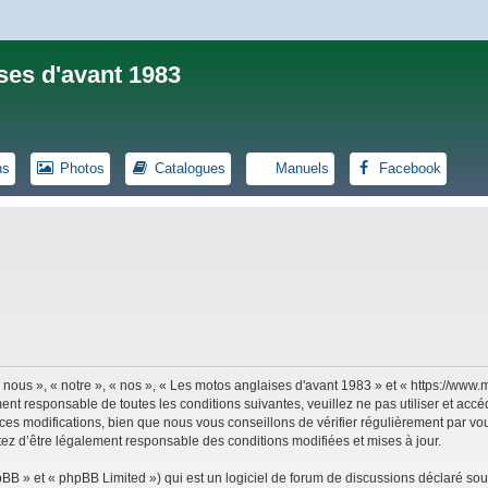
ses d'avant 1983
ns
Photos
Catalogues
Manuels
Facebook
 nous », « notre », « nos », « Les motos anglaises d'avant 1983 » et « https://ww
ent responsable de toutes les conditions suivantes, veuillez ne pas utiliser et ac
es modifications, bien que nous vous conseillons de vérifier régulièrement par vou
tez d’être légalement responsable des conditions modifiées et mises à jour.
B » et « phpBB Limited ») qui est un logiciel de forum de discussions déclaré sou