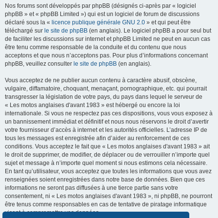
Nos forums sont développés par phpBB (désignés ci-après par « logiciel
phpBB » et « phpBB Limited ») qui est un logiciel de forum de discussions
déclaré sous la «
licence publique générale GNU 2.0
» et qui peut être
téléchargé sur
le site de phpBB
(en anglais). Le logiciel phpBB a pour seul but
de faciliter les discussions sur internet et phpBB Limited ne peut en aucun cas
être tenu comme responsable de la conduite et du contenu que nous
acceptons et que nous n’acceptons pas. Pour plus d’informations concernant
phpBB, veuillez consulter
le site de phpBB
(en anglais).
Vous acceptez de ne publier aucun contenu à caractère abusif, obscène,
vulgaire, diffamatoire, choquant, menaçant, pornographique, etc. qui pourrait
transgresser la législation de votre pays, du pays dans lequel le serveur de
« Les motos anglaises d'avant 1983 » est hébergé ou encore la loi
internationale. Si vous ne respectez pas ces dispositions, vous vous exposez à
un bannissement immédiat et définitif et nous nous réservons le droit d’avertir
votre fournisseur d’accès à internet et les autorités officielles. L’adresse IP de
tous les messages est enregistrée afin d’aider au renforcement de ces
conditions. Vous acceptez le fait que « Les motos anglaises d'avant 1983 » ait
le droit de supprimer, de modifier, de déplacer ou de verrouiller n’importe quel
sujet et message à n’importe quel moment si nous estimons cela nécessaire.
En tant qu’utilisateur, vous acceptez que toutes les informations que vous avez
renseignées soient enregistrées dans notre base de données. Bien que ces
informations ne seront pas diffusées à une tierce partie sans votre
consentement, ni « Les motos anglaises d'avant 1983 », ni phpBB, ne pourront
être tenus comme responsables en cas de tentative de piratage informatique
visant à compromettre vos données.