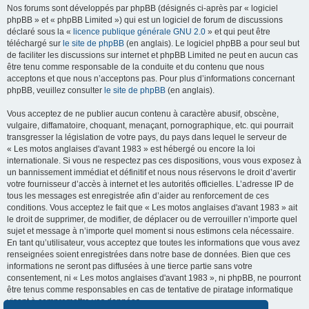
Nos forums sont développés par phpBB (désignés ci-après par « logiciel
phpBB » et « phpBB Limited ») qui est un logiciel de forum de discussions
déclaré sous la «
licence publique générale GNU 2.0
» et qui peut être
téléchargé sur
le site de phpBB
(en anglais). Le logiciel phpBB a pour seul but
de faciliter les discussions sur internet et phpBB Limited ne peut en aucun cas
être tenu comme responsable de la conduite et du contenu que nous
acceptons et que nous n’acceptons pas. Pour plus d’informations concernant
phpBB, veuillez consulter
le site de phpBB
(en anglais).
Vous acceptez de ne publier aucun contenu à caractère abusif, obscène,
vulgaire, diffamatoire, choquant, menaçant, pornographique, etc. qui pourrait
transgresser la législation de votre pays, du pays dans lequel le serveur de
« Les motos anglaises d'avant 1983 » est hébergé ou encore la loi
internationale. Si vous ne respectez pas ces dispositions, vous vous exposez à
un bannissement immédiat et définitif et nous nous réservons le droit d’avertir
votre fournisseur d’accès à internet et les autorités officielles. L’adresse IP de
tous les messages est enregistrée afin d’aider au renforcement de ces
conditions. Vous acceptez le fait que « Les motos anglaises d'avant 1983 » ait
le droit de supprimer, de modifier, de déplacer ou de verrouiller n’importe quel
sujet et message à n’importe quel moment si nous estimons cela nécessaire.
En tant qu’utilisateur, vous acceptez que toutes les informations que vous avez
renseignées soient enregistrées dans notre base de données. Bien que ces
informations ne seront pas diffusées à une tierce partie sans votre
consentement, ni « Les motos anglaises d'avant 1983 », ni phpBB, ne pourront
être tenus comme responsables en cas de tentative de piratage informatique
visant à compromettre vos données.