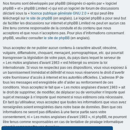
Nos forums sont développés par phpBB (désignés ci-après par « logiciel
phpBB » et « phpBB Limited ») qui est un logiciel de forum de discussions
déclaré sous la «
licence publique générale GNU 2.0
» et qui peut être
téléchargé sur
le site de phpBB
(en anglais). Le logiciel phpBB a pour seul but
de faciliter les discussions sur internet et phpBB Limited ne peut en aucun cas
être tenu comme responsable de la conduite et du contenu que nous
acceptons et que nous n’acceptons pas. Pour plus d’informations concernant
phpBB, veuillez consulter
le site de phpBB
(en anglais).
Vous acceptez de ne publier aucun contenu à caractère abusif, obscène,
vulgaire, diffamatoire, choquant, menaçant, pornographique, etc. qui pourrait
transgresser la législation de votre pays, du pays dans lequel le serveur de
« Les motos anglaises d'avant 1983 » est hébergé ou encore la loi
internationale. Si vous ne respectez pas ces dispositions, vous vous exposez à
un bannissement immédiat et définitif et nous nous réservons le droit d’avertir
votre fournisseur d’accès à internet et les autorités officielles. L’adresse IP de
tous les messages est enregistrée afin d’aider au renforcement de ces
conditions. Vous acceptez le fait que « Les motos anglaises d'avant 1983 » ait
le droit de supprimer, de modifier, de déplacer ou de verrouiller n’importe quel
sujet et message à n’importe quel moment si nous estimons cela nécessaire.
En tant qu’utilisateur, vous acceptez que toutes les informations que vous avez
renseignées soient enregistrées dans notre base de données. Bien que ces
informations ne seront pas diffusées à une tierce partie sans votre
consentement, ni « Les motos anglaises d'avant 1983 », ni phpBB, ne pourront
être tenus comme responsables en cas de tentative de piratage informatique
visant à compromettre vos données.